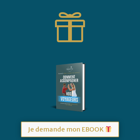

Je demande mon EBOOK