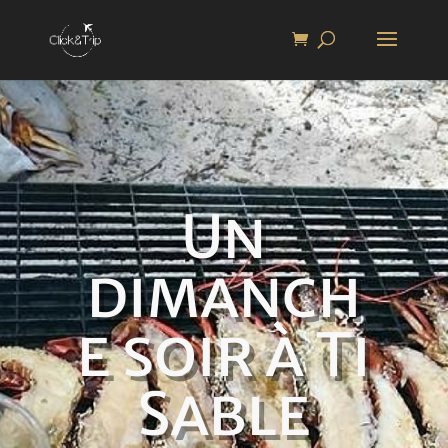
Un
dimanch
e soir à Ti
Sable